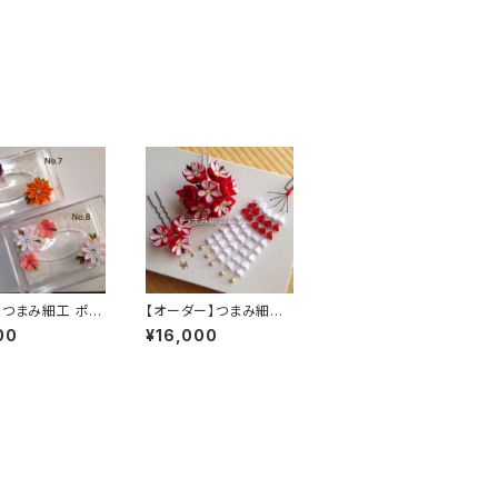
】つまみ細工 ポケ
【オーダー】つまみ細工
ィッシュBOX
髪飾り セット
00
¥16,000