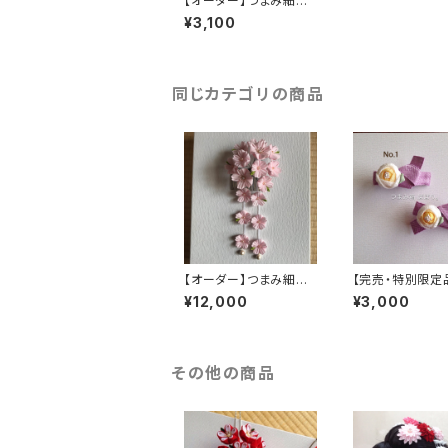
【オーダー】つまみ細工
イヤリング ・ ピアス
¥3,100
同じカテゴリの商品
【オーダー】つまみ細工
【完売・特別限定
髪飾り 桜
まみ細工 バレッ
¥12,000
¥3,000
その他の商品