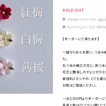
SOLD OUT
別途送料がかかります。
送料
¥5,000以上のご注文で国内
【オーダーにて承ります】
一越ちりめんを使い、つまみ
た。
丸つまみ細工の花に、剣つま
花芯に艶消しのチェコガラス
直径約２センチの、とても愛ら
お色はご相談ください。
一点3,100円よりオーダーに
金具と色はロジウム(銀)とゴ